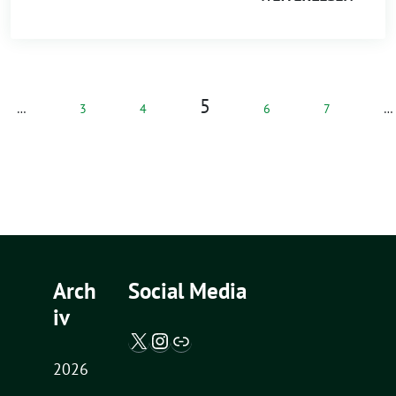
5
…
3
4
6
7
…
Arch
Social Media
iv
X / Twitter
Instagram
Abgeordnetenwatch
2026