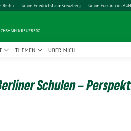
e Berlin
Grüne Friedrichshain-Kreuzberg
Grüne Fraktion im AGH
ICHSHAIN-KREUZBERG.
T
THEMEN
ÜBER MICH
Zeige
Zeige
Untermenü
Untermenü
erliner Schulen – Perspekt