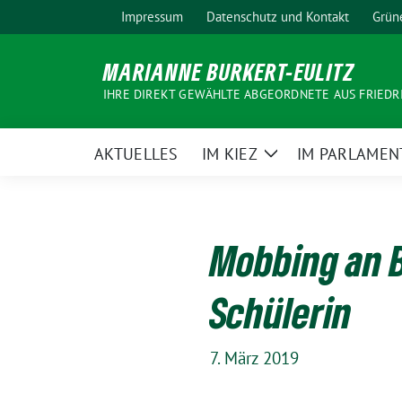
Weiter
Impressum
Datenschutz und Kontakt
Grün
zum
Inhalt
MARIANNE BURKERT-EULITZ
IHRE DIREKT GEWÄHLTE ABGEORDNETE AUS FRIEDR
AKTUELLES
IM KIEZ
IM PARLAMEN
Zeige
Untermenü
Mobbing an B
Schülerin
7. März 2019