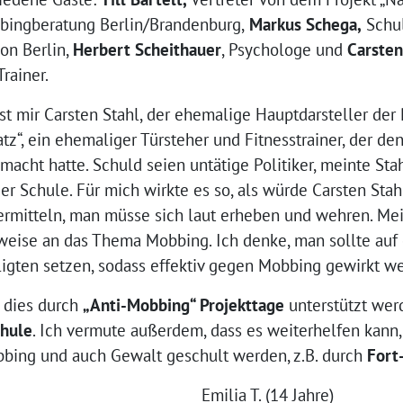
bingberatung Berlin/Brandenburg,
Markus Schega,
Schul
on Berlin,
Herbert Scheithauer
, Psychologe und
Carsten
rainer.
t mir Carsten Stahl, der ehemalige Hauptdarsteller der
tz“, ein ehemaliger Türsteher und Fitnesstrainer, der de
macht hatte. Schuld seien untätige Politiker, meinte Sta
r Schule. Für mich wirkte es so, als würde Carsten Stah
rmitteln, man müsse sich laut erheben und wehren. Mei
eise an das Thema Mobbing. Ich denke, man sollte auf 
ligten setzen, sodass effektiv gegen Mobbing gewirkt w
e dies durch
„Anti-Mobbing“ Projekttage
unterstützt we
chule
. Ich vermute außerdem, dass es weiterhelfen kan
bing und auch Gewalt geschult werden, z.B. durch
Fort
Emilia T. (14 Jahre)