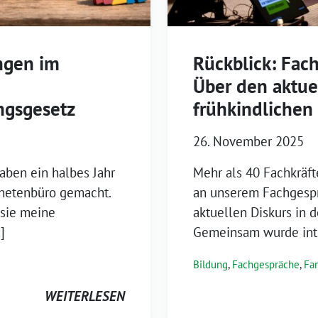
ngen im
Rückblick: Fac
Über den aktuel
ngsgesetz
frühkindlichen
26. November 2025
haben ein halbes Jahr
Mehr als 40 Fachkräf
netenbüro gemacht.
an unserem Fachgespr
 sie meine
aktuellen Diskurs in d
]
Gemeinsam wurde inten
Bildung
,
Fachgespräche
,
Fa
WEITERLESEN