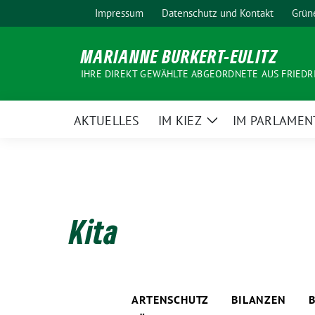
Weiter
Impressum
Datenschutz und Kontakt
Grün
zum
Inhalt
MARIANNE BURKERT-EULITZ
IHRE DIREKT GEWÄHLTE ABGEORDNETE AUS FRIEDR
AKTUELLES
IM KIEZ
IM PARLAMEN
Zeige
Untermenü
Kita
ARTENSCHUTZ
BILANZEN