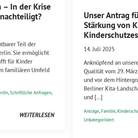
 – In der Krise
Unser Antrag f
enachteiligt?
Stärkung von K
Kinderschutzes
tbarer Teil der
14. Juli 2025
rlin. Sie ermöglicht
fft für Kinder
Anknüpfend an unsere
em familiären Umfeld
Qualität vom 29. Mär
und vor dem Hintergr
Berliner Kita-Landsch
erlin
,
Schriftliche Anfragen
,
und […]
Anträge
,
Familie
,
Kindersch
WEITERLESEN
Unkategorisiert