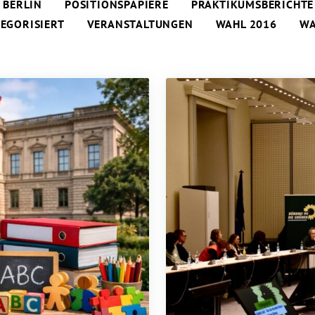
 BERLIN
POSITIONSPAPIERE
PRAKTIKUMSBERICHTE
EGORISIERT
VERANSTALTUNGEN
WAHL 2016
WA