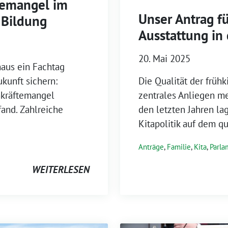
temangel im
Unser Antrag fü
 Bildung
Ausstattung in 
20. Mai 2025
aus ein Fachtag
kunft sichern:
Die Qualität der frühk
kräftemangel
zentrales Anliegen me
fand. Zahlreiche
den letzten Jahren la
Kitapolitik auf dem q
Anträge
,
Familie
,
Kita
,
Parla
WEITERLESEN