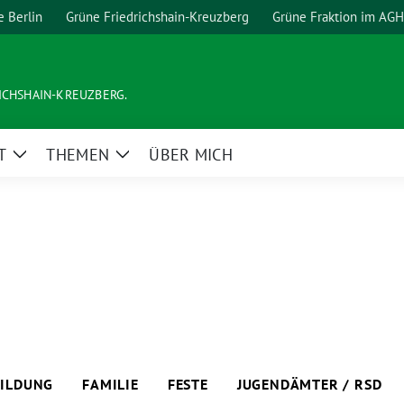
e Berlin
Grüne Friedrichshain-Kreuzberg
Grüne Fraktion im AGH
ICHSHAIN-KREUZBERG.
T
THEMEN
ÜBER MICH
Zeige
Zeige
Untermenü
Untermenü
BILDUNG
FAMILIE
FESTE
JUGENDÄMTER / RSD