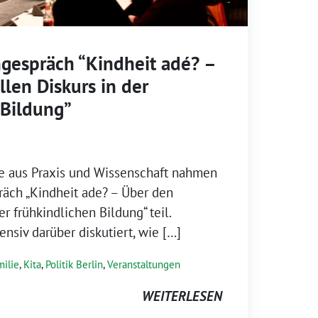
hgespräch “Kindheit adé? –
len Diskurs in der
 Bildung”
te aus Praxis und Wissenschaft nahmen
äch „Kindheit ade? – Über den
er frühkindlichen Bildung“ teil.
siv darüber diskutiert, wie […]
milie
,
Kita
,
Politik Berlin
,
Veranstaltungen
WEITERLESEN