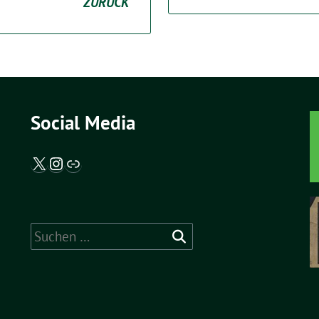
ZURÜCK
Social Media
X / Twitter
Instagram
Abgeordnetenwatch
Suche
nach: