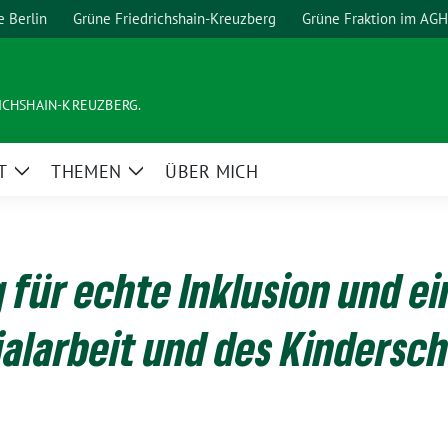
e Berlin
Grüne Friedrichshain-Kreuzberg
Grüne Fraktion im AGH
ICHSHAIN-KREUZBERG.
T
THEMEN
ÜBER MICH
Zeige
Zeige
Untermenü
Untermenü
 für echte Inklusion und e
ialarbeit und des Kindersch