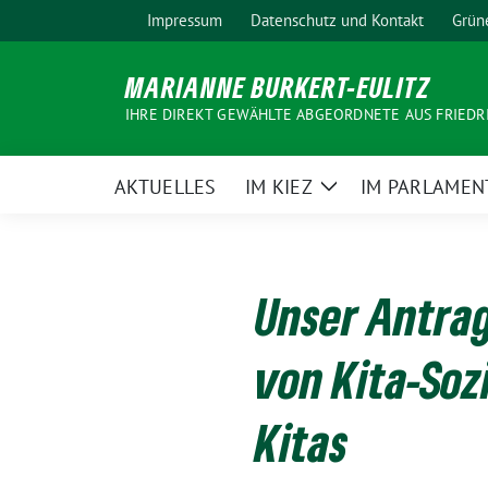
Weiter
Impressum
Datenschutz und Kontakt
Grün
zum
Inhalt
MARIANNE BURKERT-EULITZ
IHRE DIREKT GEWÄHLTE ABGEORDNETE AUS FRIEDR
AKTUELLES
IM KIEZ
IM PARLAMEN
Zeige
Untermenü
Unser Antrag
von Kita-Soz
Kitas