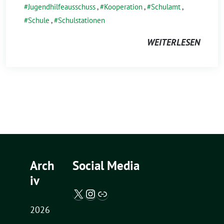
Jugendhilfeausschuss
,
Kooperation
,
Schulamt
,
Schule
,
Schulstationen
WEITERLESEN
Arch
Social Media
iv
X / Twitter
Instagram
Abgeordnetenwatch
2026