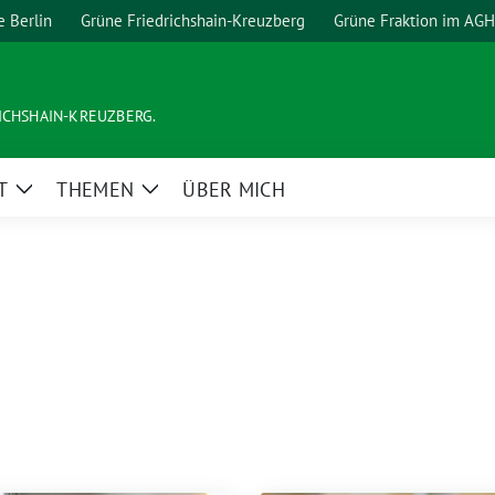
e Berlin
Grüne Friedrichshain-Kreuzberg
Grüne Fraktion im AGH
ICHSHAIN-KREUZBERG.
T
THEMEN
ÜBER MICH
Zeige
Zeige
Untermenü
Untermenü