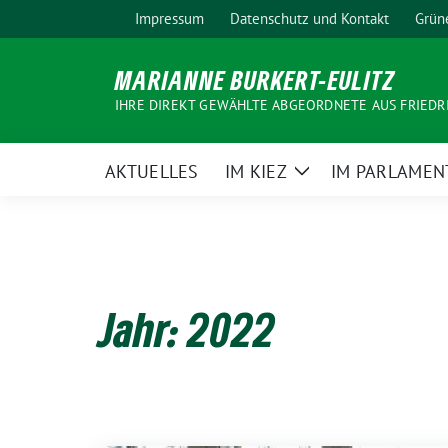
Weiter
Impressum
Datenschutz und Kontakt
Grün
zum
Inhalt
MARIANNE BURKERT-EULITZ
IHRE DIREKT GEWÄHLTE ABGEORDNETE AUS FRIEDR
AKTUELLES
IM KIEZ
IM PARLAMEN
Zeige
Untermenü
Jahr:
2022