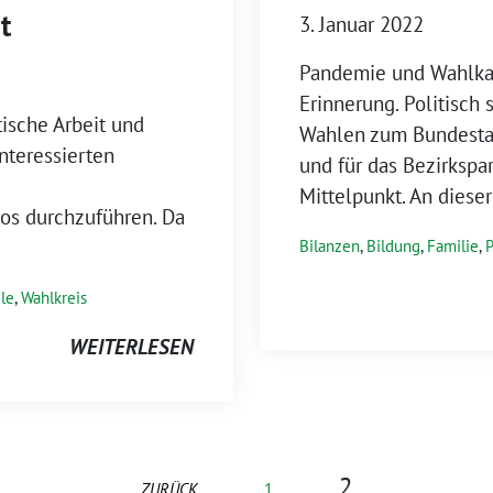
t
3. Januar 2022
Pandemie und Wahlkam
Erinnerung. Politisch 
ische Arbeit und
Wahlen zum Bundesta
nteressierten
und für das Bezirksp
Mittelpunkt. An diese
os durchzuführen. Da
Bilanzen
,
Bildung
,
Familie
,
P
le
,
Wahlkreis
WEITERLESEN
2
ZURÜCK
1