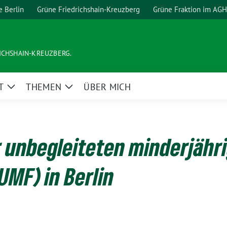
e Berlin
Grüne Friedrichshain-Kreuzberg
Grüne Fraktion im AGH
ICHSHAIN-KREUZBERG.
T
THEMEN
ÜBER MICH
Zeige
Zeige
Untermenü
Untermenü
r unbegleiteten minderjähr
UMF) in Berlin