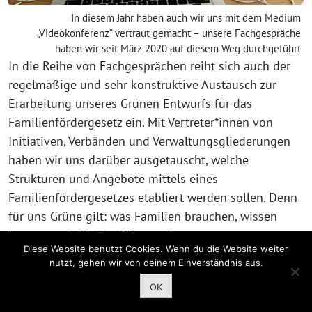
In diesem Jahr haben auch wir uns mit dem Medium
„Videokonferenz“ vertraut gemacht – unsere Fachgespräche
haben wir seit März 2020 auf diesem Weg durchgeführt
In die Reihe von Fachgesprächen reiht sich auch der
regelmäßige und sehr konstruktive Austausch zur
Erarbeitung unseres Grünen Entwurfs für das
Familienfördergesetz ein. Mit Vertreter*innen von
Initiativen, Verbänden und Verwaltungsgliederungen
haben wir uns darüber ausgetauscht, welche
Strukturen und Angebote mittels eines
Familienfördergesetzes etabliert werden sollen. Denn
für uns Grüne gilt: was Familien brauchen, wissen
immer noch die Familien am besten.
Diese Website benutzt Cookies. Wenn du die Website weiter
Bildung
nutzt, gehen wir von deinem Einverständnis aus.
OK
Eines meiner Hauptanliegen im Bildungsbereich war
es, die Gemeinschaftsschule im Berliner Schulgesetz