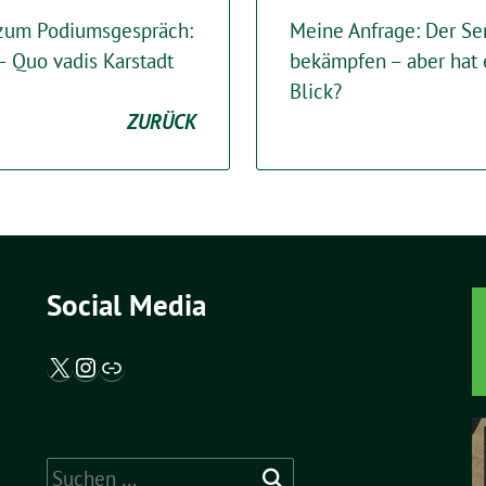
 zum Podiumsgespräch:
Meine Anfrage: Der Se
– Quo vadis Karstadt
bekämpfen – aber hat 
Blick?
ZURÜCK
Social Media
X / Twitter
Instagram
Abgeordnetenwatch
Suche