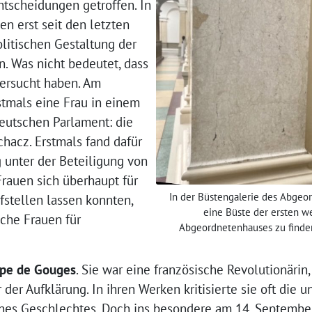
ntscheidungen getroffen. In
n erst seit den letzten
olitischen Gestaltung der
. Was nicht bedeutet, dass
versucht haben. Am
stmals eine Frau in einem
eutschen Parlament: die
hacz. Erstmals fand dafür
unter der Beteiligung von
Frauen sich überhaupt für
In der Büstengalerie des Abgeor
fstellen lassen konnten,
eine Büste der ersten we
sche Frauen für
Abgeordnetenhauses zu finden:
pe de Gouges
. Sie war eine französische Revolutionärin
er der Aufklärung. In ihren Werken kritisierte sie oft die 
nes Geschlechtes. Doch ins besondere am 14. September