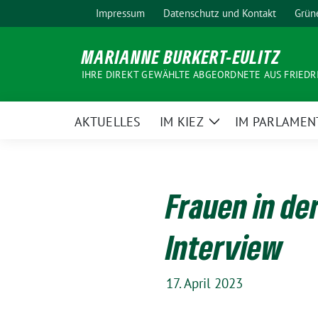
Weiter
Impressum
Datenschutz und Kontakt
Grün
zum
Inhalt
MARIANNE BURKERT-EULITZ
IHRE DIREKT GEWÄHLTE ABGEORDNETE AUS FRIEDR
AKTUELLES
IM KIEZ
IM PARLAMEN
Zeige
Untermenü
Frauen in de
Interview
17. April 2023