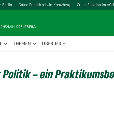
e Berlin
Grüne Friedrichshain-Kreuzberg
Grüne Fraktion im AGH
ICHSHAIN-KREUZBERG.
T
THEMEN
ÜBER MICH
Zeige
Zeige
Untermenü
Untermenü
r Politik – ein Praktikumsb