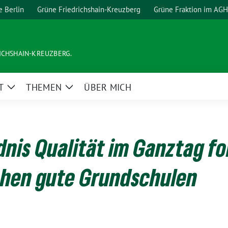
e Berlin
Grüne Friedrichshain-Kreuzberg
Grüne Fraktion im AGH
ICHSHAIN-KREUZBERG.
T
THEMEN
ÜBER MICH
Zeige
Zeige
Untermenü
Untermenü
dnis Qualität im Ganztag fo
chen gute Grundschulen