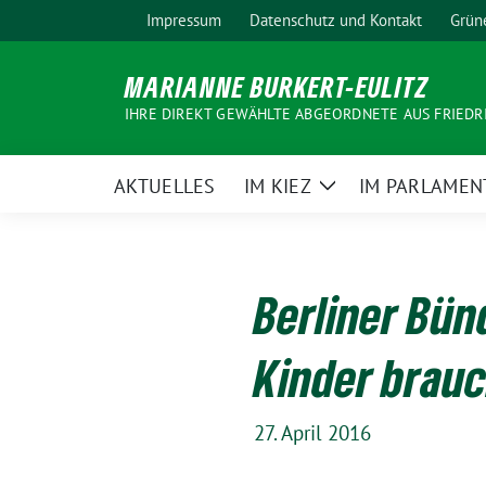
Weiter
Impressum
Datenschutz und Kontakt
Grün
zum
Inhalt
MARIANNE BURKERT-EULITZ
IHRE DIREKT GEWÄHLTE ABGEORDNETE AUS FRIEDR
AKTUELLES
IM KIEZ
IM PARLAMEN
Zeige
Untermenü
Berliner Bün
Kinder brau
27. April 2016