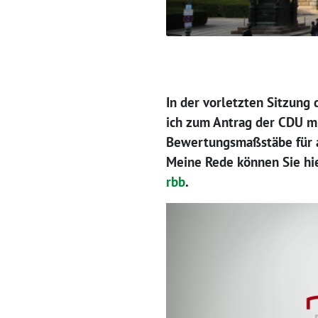
In
der vorletzten Sitzung
ich zum Antrag der CDU mi
Bewertungsmaßstäbe für al
Meine Rede können Sie hie
rbb
.
Video-
Player