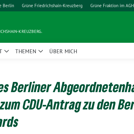
e Berlin
Grüne Friedrichshain-Kreuzberg
Grüne Fraktion im AGH
ICHSHAIN-KREUZBERG.
T
THEMEN
ÜBER MICH
Zeige
Zeige
Untermenü
Untermenü
des Berliner Abgeordnetenh
zum CDU-Antrag zu den Ber
ards