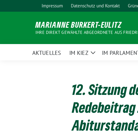
Weiter
Impressum
Datenschutz und Kontakt
Grün
zum
Inhalt
MARIANNE BURKERT-EULITZ
IHRE DIREKT GEWÄHLTE ABGEORDNETE AUS FRIEDR
AKTUELLES
IM KIEZ
IM PARLAMEN
Zeige
Untermenü
12. Sitzung 
Redebeitrag 
Abiturstand