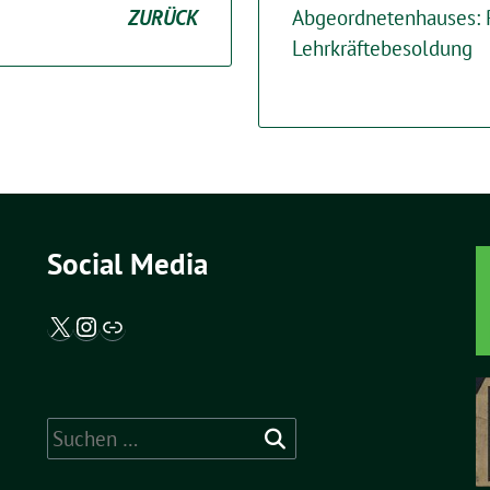
ZURÜCK
Abgeordnetenhauses: 
Lehrkräftebesoldung
Social Media
X / Twitter
Instagram
Abgeordnetenwatch
Suche
nach: