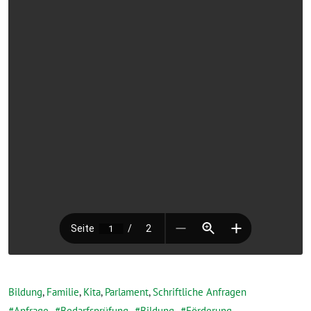
Bildung
,
Familie
,
Kita
,
Parlament
,
Schriftliche Anfragen
Anfrage
,
Bedarfsprüfung
,
Bildung
,
Förderung
,