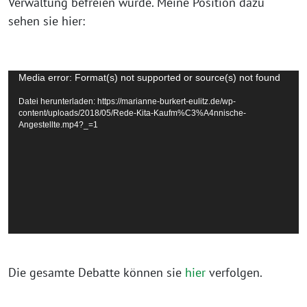
Verwaltung befreien würde. Meine Position dazu
sehen sie hier:
Video-
Media error: Format(s) not supported or source(s) not found
Player
Datei herunterladen: https://marianne-burkert-eulitz.de/wp-
content/uploads/2018/05/Rede-Kita-Kaufm%C3%A4nnische-
Angestellte.mp4?_=1
Die gesamte Debatte können sie
hier
verfolgen.